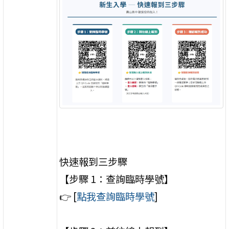
快速報到三步驟
【步驟 1：查詢臨時學號】
👉 [
點我查詢臨時學號
]