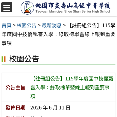
跳
至
選
單
主
首頁
>
校園公告
>
最新消息
>
【註冊組公告】115學
要
年度國中技優甄審入學：錄取榜單暨線上報到重要
內
事項
容
校園公告
區
【註冊組公告】115學年度國中技優甄
公告主旨
審入學：錄取榜單暨線上報到重要事
項
發佈日期
2026 年 6 月 11 日