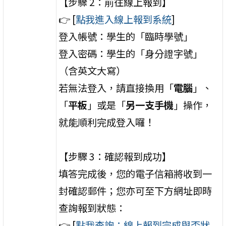
【步驟 2：前往線上報到】
👉 [
點我進入線上報到系統
]
登入帳號：學生的「臨時學號」
登入密碼：學生的「身分證字號」
（含英文大寫）
若無法登入，請直接換用「
電腦
」、
「
平板
」或是「
另一支手機
」操作，
就能順利完成登入囉！
【步驟 3：確認報到成功】
填答完成後，您的電子信箱將收到一
封確認郵件；您亦可至下方網址即時
查詢報到狀態：
👉 [
點我查詢：線上報到完成與否狀