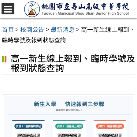
跳
至
選
單
主
首頁
>
校園公告
>
最新消息
>
高一新生線上報到、
要
臨時學號及報到狀態查詢
內
高一新生線上報到、臨時學號及
容
報到狀態查詢
區