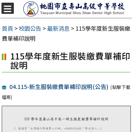
跳
至
選
單
主
首頁
>
校園公告
>
最新消息
>
115學年度新生服裝繳
要
費單補印說明
內
115學年度新生服裝繳費單補印
容
說明
區
04.115-新生服裝繳費單補印說明(公告)
(點擊下載
檔案)