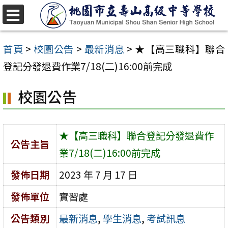
跳
至
選
單
主
首頁
>
校園公告
>
最新消息
>
★【高三職科】聯合
要
登記分發退費作業7/18(二)16:00前完成
內
校園公告
容
區
★【高三職科】聯合登記分發退費作
公告主旨
業7/18(二)16:00前完成
發佈日期
2023 年 7 月 17 日
發佈單位
實習處
公告類別
最新消息
,
學生消息
,
考試訊息