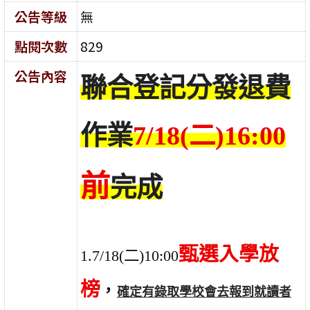
公告等級
無
點閱次數
829
公告內容
聯合登記分發退費
作業
7/18(
二)16:00
前
完成
甄選入學放
1.7/18(
二)10:00
榜
，
確定有錄取學校會去報到就讀者