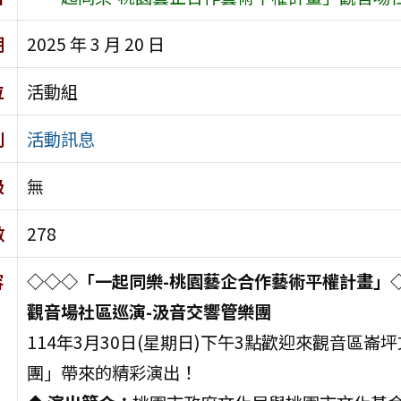
期
2025 年 3 月 20 日
位
活動組
別
活動訊息
級
無
數
278
容
◇◇◇「一起同樂-桃園藝企合作藝術平權計畫」
觀音場社區巡演-汲音交響管樂團
114年3月30日(星期日)下午3點歡迎來觀音區
團」帶來的精彩演出！