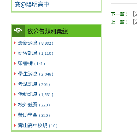
賽@陽明高中
【2
【2
依公告類別彙總
最新消息
( 8,992 )
研習訊息
( 1,110 )
榮譽榜
( 141 )
學生消息
( 2,048 )
考試訊息
( 205 )
活動訊息
( 1,531 )
校外競賽
( 220 )
獎助學金
( 320 )
壽山高中校規
( 10 )