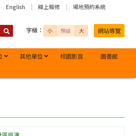
English
線上報修
場地預約系統
字級：
送出
網站導覽
小
預設
大
搜
尋：
位
其他單位
校園影音
圖書館
社區巡演