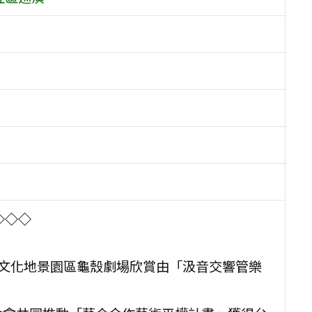
◇◇◇
崙坪文化地景園區龜殼劇場欣賞由「汲音交響管樂