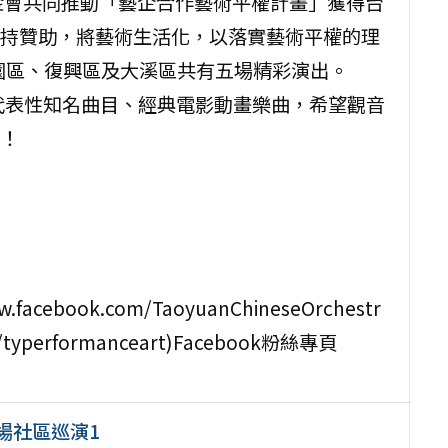
金會共同推動「藝企合作藝術平權計畫」獲得台
持贊助，將藝術生活化，以落實藝術平權的理
大園區、復興區及大溪區共有五場精彩演出。
代表性知名曲目、經典電影動畫樂曲，希望觀音
！
cebook.com/TaoyuanChineseOrchestr
typerformanceart)Facebook粉絲專頁
場社區巡演1