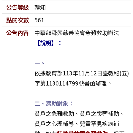
公告等級
轉知
點閱次數
561
公告內容
中華龍舜興慈善協會急難救助辦法
【說明】：
一、
依據教育部113年11月12日臺教秘(五)
字第1130114799號書函辦理。
二、濟助對象：
貧戶之急難救助、貧戶之喪葬補助、
貧戶之心理輔導、兒童罕見疾病補