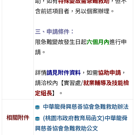
助，如有
特殊變故需急難救助
，但不
含前述項目者，另以個案辦理。
三、申請條件：
限急難變故發生日起
六個月內
進行申
請。
詳情
請見附件資料
，如需
協助申請
，
請洽校內【實習處/
就業輔導及技能檢
定組長
】。
中華龍舜興慈善協會急難救助辦法
相關附件
(桃園市政府教育局函文)中華龍舜
興慈善協會急難救助公文