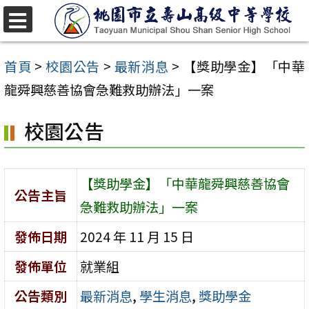
跳
至
選
單
主
首頁
>
校園公告
>
最新消息
>
【獎助學金】「中華
要
龍舜興慈善協會急難救助辦法」一案
內
校園公告
容
區
【獎助學金】「中華龍舜興慈善協會
公告主旨
急難救助辦法」一案
發佈日期
2024 年 11 月 15 日
發佈單位
就業組
公告類別
最新消息
,
學生消息
,
獎助學金