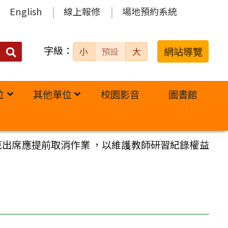
English
線上報修
場地預約系統
字級：
送出
網站導覽
小
預設
大
搜
尋：
位
其他單位
校園影音
圖書館
出席應提前取消作業 ，以維護教師研習紀錄權益