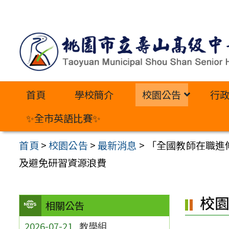
跳
至
主
要
內
首頁
學校簡介
校園公告
行
容
區
✨全市英語比賽✨
首頁
>
校園公告
>
最新消息
>
「全國教師在職進
及避免研習資源浪費
校
相關公告
2026-07-21
教學組