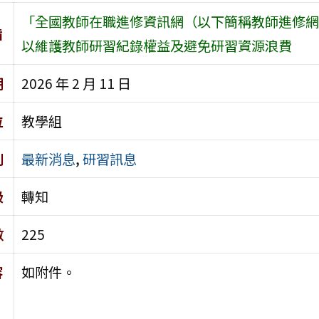
「全國教師在職進修資訊網（以下簡稱教師進修網
旨
以維護教師研習紀錄權益及避免研習資源浪費
期
2026 年 2 月 11 日
位
教學組
別
最新消息
,
研習訊息
級
轉知
數
225
容
如附件。