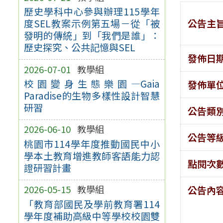
歷史學科中心參與辦理115學年
公告主
度SEL教案示例第五場－從「被
發明的傳統」到「我們是誰」：
歷史探究、公共記憶與SEL
發佈日
2026-07-01
教學組
校園變身生態樂園—Gaia
發佈單
Paradise的生物多樣性設計智慧
研習
公告類
2026-06-10
教學組
公告等
桃園市114學年度推動國民中小
學本土教育增進教師客語能力認
點閱次
證研習計畫
2026-05-15
教學組
公告內
「教育部國民及學前教育署114
學年度補助高級中等學校校園雙