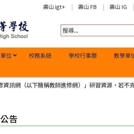
壽山 igt+
壽山 FB
壽山 IG
政單位
校務系統
學校行事曆
教學單
修資訊網（以下簡稱教師進修網）」研習資源，若不克
園公告