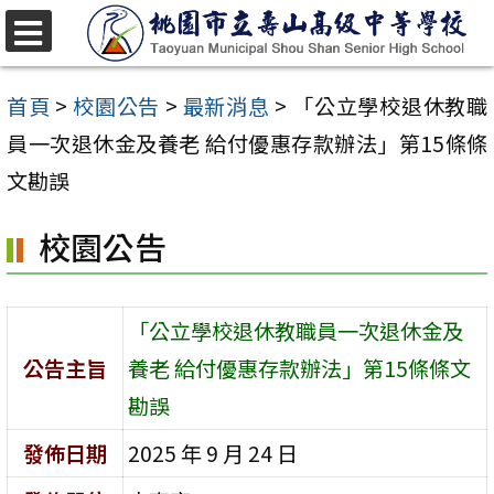
跳
至
選
單
主
首頁
>
校園公告
>
最新消息
>
「公立學校退休教職
要
員一次退休金及養老 給付優惠存款辦法」第15條條
內
文勘誤
容
校園公告
區
「公立學校退休教職員一次退休金及
公告主旨
養老 給付優惠存款辦法」第15條條文
勘誤
發佈日期
2025 年 9 月 24 日