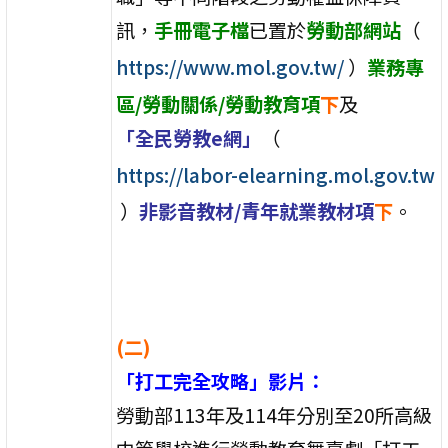
訊，
手冊電子檔
已置於
勞動部網站
（
https://www.mol.gov.tw/
）
業務專
區/勞動關係/勞動教育項
下
及
「全民勞教e網」
（
https://labor-elearning.mol.gov.tw
）
非影音教材/青年就業教材項
下
。
(二)
「打工完全攻略」影片：
勞動部113年及114年分別至20所高級