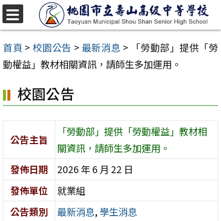
跳
至
選
單
主
首頁
>
校園公告
>
最新消息
>
「勞動部」提供「勞
要
動權益」教材相關資訊，請師生多加運用。
內
校園公告
容
區
「勞動部」提供「勞動權益」教材相
公告主旨
關資訊，請師生多加運用。
發佈日期
2026 年 6 月 22 日
發佈單位
就業組
公告類別
最新消息
,
學生消息