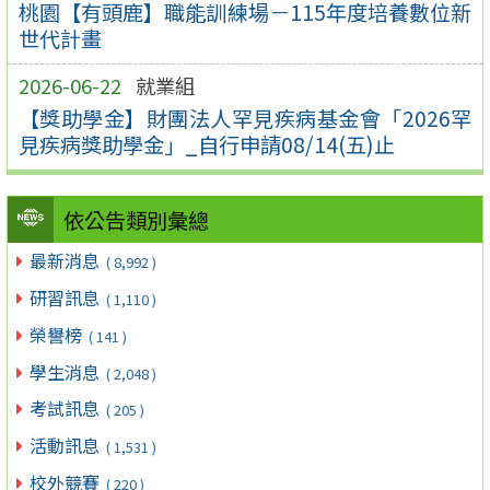
桃園【有頭鹿】職能訓練場－115年度培養數位新
世代計畫
2026-06-22
就業組
【獎助學金】財團法人罕見疾病基金會「2026罕
見疾病獎助學金」_自行申請08/14(五)止
依公告類別彙總
最新消息
( 8,992 )
研習訊息
( 1,110 )
榮譽榜
( 141 )
學生消息
( 2,048 )
考試訊息
( 205 )
活動訊息
( 1,531 )
校外競賽
( 220 )