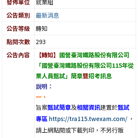
發佈單位
就業組
公告類別
最新消息
公告等級
轉知
點閱次數
293
公告內容
【轉知】
國營臺灣鐵路股份有限公司
「國營臺灣鐵路股份有限公司115年從
業人員甄試」簡章
暨
招考訊息
說明：
一、
旨案
甄試簡章
及
相關資訊
建置於
甄試
專區
https://tra115.twexam.com/
，
請上網點閱或下載列印，不另行販