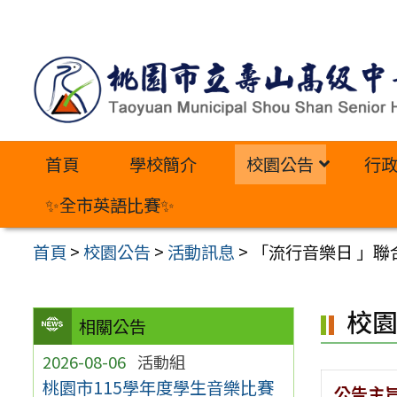
跳
至
主
要
內
首頁
學校簡介
校園公告
行
容
區
✨全市英語比賽✨
首頁
>
校園公告
>
活動訊息
>
「流行音樂日 」聯
校
相關公告
2026-08-06
活動組
桃園市115學年度學生音樂比賽
公告主