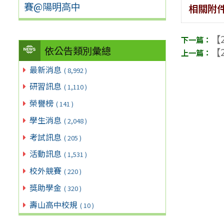
賽@陽明高中
相關附
【2
依公告類別彙總
【2
最新消息
( 8,992 )
研習訊息
( 1,110 )
榮譽榜
( 141 )
學生消息
( 2,048 )
考試訊息
( 205 )
活動訊息
( 1,531 )
校外競賽
( 220 )
獎助學金
( 320 )
壽山高中校規
( 10 )