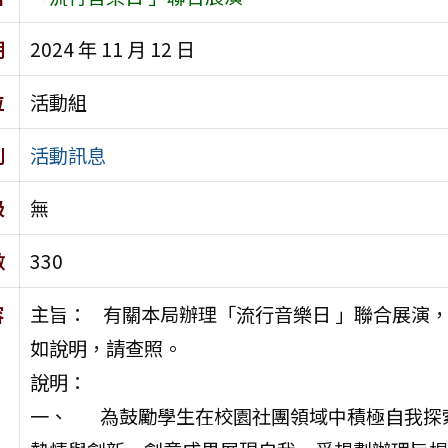
期
2024 年 11 月 12 日
位
活動組
別
活動訊息
級
無
數
330
容
主旨： 有關本局辦理「流行音樂日 」聯合展演
如說明，請查照。
說明：
一、 為鼓勵學生在校園社團領域中積極自我探