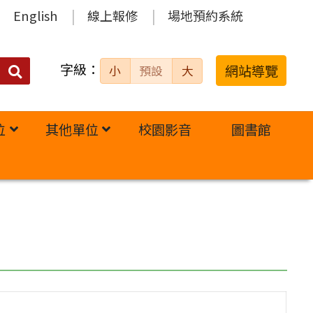
English
線上報修
場地預約系統
字級：
送出
網站導覽
小
預設
大
搜
尋：
位
其他單位
校園影音
圖書館