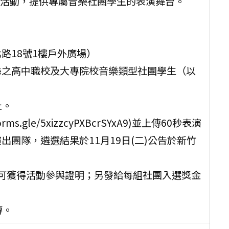
活動，提供專屬音樂社團學生的表演舞台。
路18號1樓戶外廣場）
栗縣之高中職校及大專院校音樂類型社團學生（以
止。
s.gle/5xizzcyPXBcrSYxA9)並上傳60秒表演
出團隊，遴選結果於11月19日(二)公告於新竹
可獲得活動參與證明；另發給每組社團入選獎金
傳。