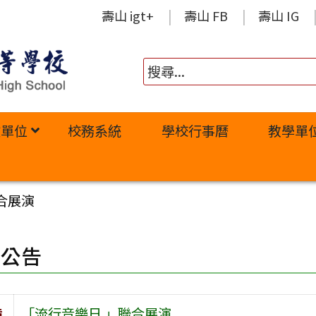
壽山 igt+
壽山 FB
壽山 IG
政單位
校務系統
學校行事曆
教學單
合展演
園公告
旨
「流行音樂日 」聯合展演