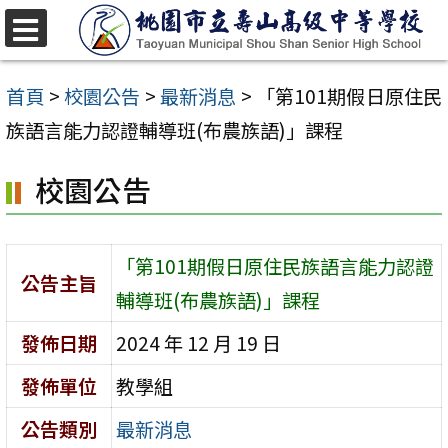
跳
至
選
單
主
首頁
>
校園公告
>
最新消息
>
「第101期假日原住民
要
族語言能力認證輔導班(布農族語)」課程
內
校園公告
容
區
「第101期假日原住民族語言能力認證
公告主旨
輔導班(布農族語)」課程
發佈日期
2024 年 12 月 19 日
發佈單位
教學組
公告類別
最新消息