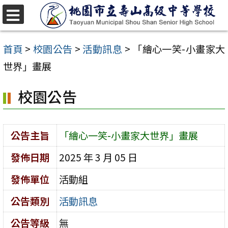
跳
至
選
單
主
首頁
>
校園公告
>
活動訊息
>
「繪心一笑-小畫家大
要
世界」畫展
內
校園公告
容
區
公告主旨
「繪心一笑-小畫家大世界」畫展
發佈日期
2025 年 3 月 05 日
發佈單位
活動組
公告類別
活動訊息
公告等級
無