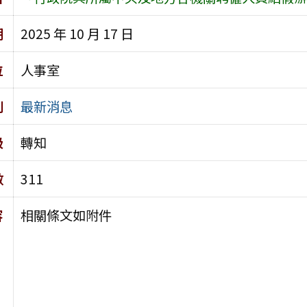
期
2025 年 10 月 17 日
位
人事室
別
最新消息
級
轉知
數
311
容
相關條文如附件