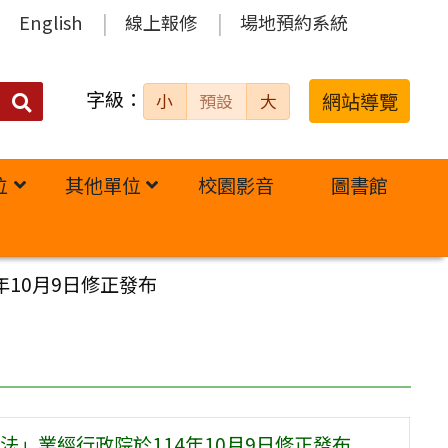
English
線上報修
場地預約系統
字級：
送出
網站導覽
小
預設
大
搜
尋：
位
其他單位
校園影音
圖書館
10月9日修正發布
」業經行政院於114年10月9日修正發布