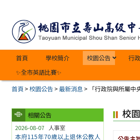
跳
至
主
要
內
首頁
學校簡介
校園公告
行
容
區
✨全市英語比賽✨
首頁
>
校園公告
>
最新消息
>
「行政院與所屬中央
校
相關公告
2026-08-07
人事室
本府115年70歲以上退休公教人
公告主