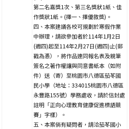
第二名嘉獎1次、第三名獎狀1紙、佳
作獎狀1紙。(擇一、擇優敘獎)。
四、本案建議各校可規劃於寒假作業
中辦理，請欲參加者於114年1月2日
(週四)起至114年2月27日(週四)止(郵
戳為慿），將作品連同報名表及親筆
簽名之著作權讓與同意書紙本（如附
件）送（寄）至桃園市八德區茄苳國
民小學（地址：334015桃園市八德區
永豐路155號）學務處收，請於信封處
註明「正向心理教育健康促進標語競
賽」字樣）。
五、本案倘有疑問者，請洽茄苳國小