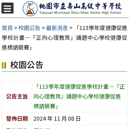
跳
至
選
單
主
首頁
>
校園公告
>
最新消息
>
「113學年度健康促進
要
學校計畫－『正向心理教育』議題中心學校健康促
內
進標語競賽」
容
校園公告
區
「113學年度健康促進學校計畫－『正
公告主旨
向心理教育』議題中心學校健康促進
標語競賽」
發佈日期
2024 年 11 月 08 日