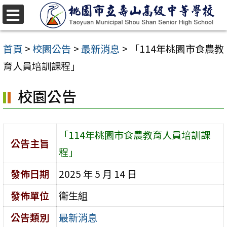
跳
至
選
單
主
首頁
>
校園公告
>
最新消息
>
「114年桃園市食農教
要
育人員培訓課程」
內
校園公告
容
區
「114年桃園市食農教育人員培訓課
公告主旨
程」
發佈日期
2025 年 5 月 14 日
發佈單位
衛生組
公告類別
最新消息