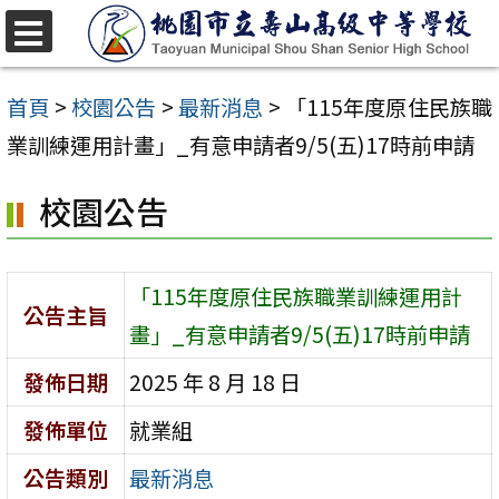
跳
至
選
單
主
首頁
>
校園公告
>
最新消息
>
「115年度原住民族職
要
業訓練運用計畫」_有意申請者9/5(五)17時前申請
內
校園公告
容
區
「115年度原住民族職業訓練運用計
公告主旨
畫」_有意申請者9/5(五)17時前申請
發佈日期
2025 年 8 月 18 日
發佈單位
就業組
公告類別
最新消息