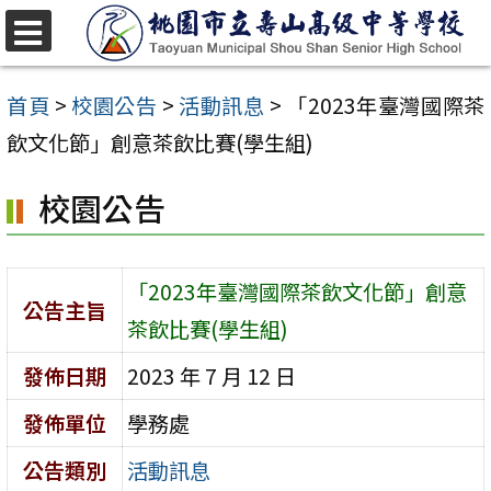
跳
至
選
單
主
首頁
>
校園公告
>
活動訊息
>
「2023年臺灣國際茶
要
飲文化節」創意茶飲比賽(學生組)
內
校園公告
容
區
「2023年臺灣國際茶飲文化節」創意
公告主旨
茶飲比賽(學生組)
發佈日期
2023 年 7 月 12 日
發佈單位
學務處
公告類別
活動訊息