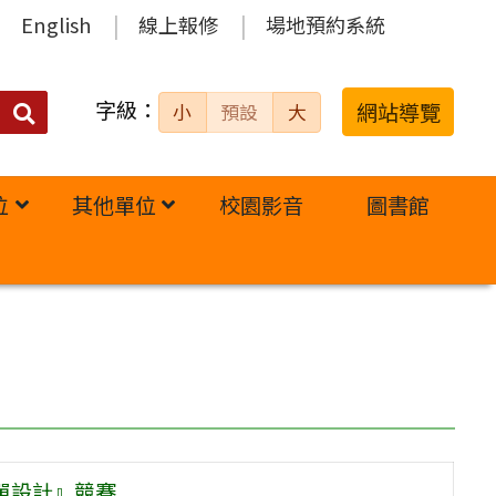
English
線上報修
場地預約系統
字級：
送出
網站導覽
小
預設
大
搜
尋：
位
其他單位
校園影音
圖書館
菜單設計』競賽