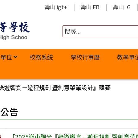
壽山 igt+
壽山 FB
壽山 IG
政單位
校務系統
學校行事曆
教學單
『綠遊饗宴－遊程規劃 暨創意菜單設計』競賽
園公告
旨
「2025嶺東觀光『綠遊饗宴－遊程規劃 暨創意