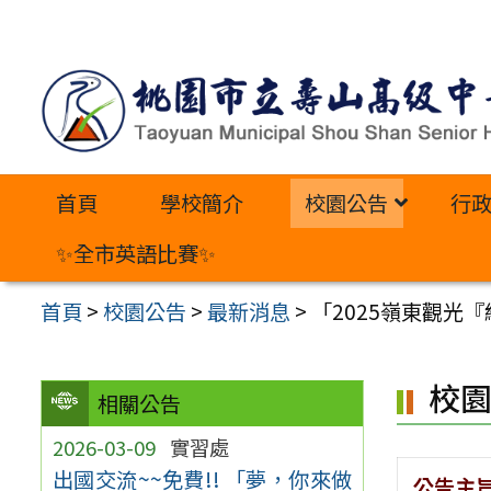
跳
至
主
要
內
首頁
學校簡介
校園公告
行
容
區
✨全市英語比賽✨
首頁
>
校園公告
>
最新消息
>
「2025嶺東觀光
校
相關公告
2026-03-09
實習處
出國交流~~免費!! 「夢，你來做
公告主