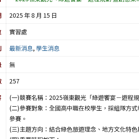
期
2025 年 8 月 15 日
位
實習處
別
最新消息
,
學生消息
級
無
數
257
容
(一)競賽名稱：2025嶺東觀光「綠遊饗宴－遊
(二)參賽對象：全國高中職在校學生，採組隊方式
參賽。
(三)主題方向：結合綠色旅遊理念、地方文化特