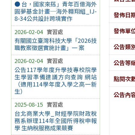
● 台，國家來搭」青年百億海外
圓夢基金計畫─海外翱翔組_IJ-
發佈日
8-34公共設計跨境實作
發佈單
2026-02-04
實習處
有關國立臺灣科技大學「2026技
公告類
職教案徵選實施計畫」一 案
2026-02-04
實習處
公告等
公告117學年度升學技專校院學
生學習準備建議方向查詢 網站
點閱次
（適用114學年度入學之高一新
生）
公告內
2025-08-15
實習處
台北商業大學_財經學院財政稅
務系辦理114年全國所得稅申報
學 生納稅服務成果競賽