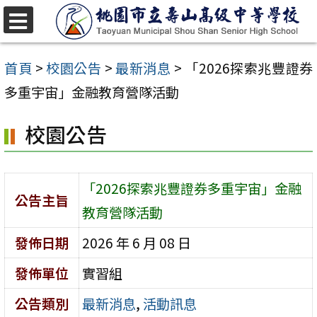
跳
至
選
單
主
首頁
>
校園公告
>
最新消息
>
「2026探索兆豐證券
要
多重宇宙」金融教育營隊活動
內
校園公告
容
區
「2026探索兆豐證券多重宇宙」金融
公告主旨
教育營隊活動
發佈日期
2026 年 6 月 08 日
發佈單位
實習組
公告類別
最新消息
,
活動訊息