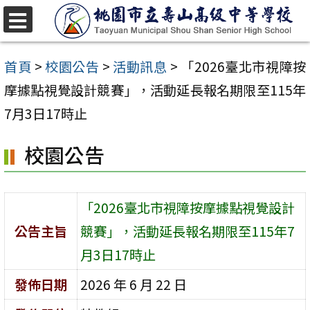
跳
至
選
單
主
首頁
>
校園公告
>
活動訊息
>
「2026臺北市視障按
要
摩據點視覺設計競賽」，活動延長報名期限至115年
內
7月3日17時止
容
校園公告
區
「2026臺北市視障按摩據點視覺設計
公告主旨
競賽」，活動延長報名期限至115年7
月3日17時止
發佈日期
2026 年 6 月 22 日