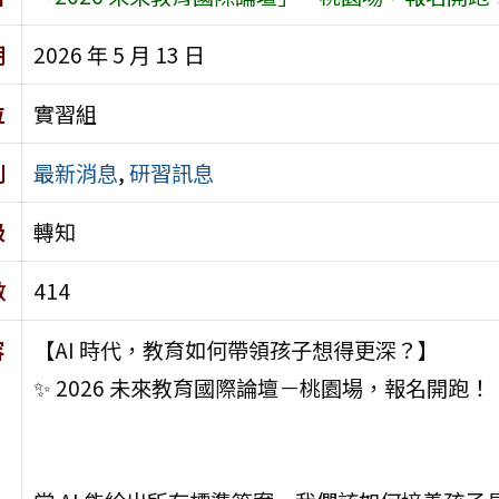
期
2026 年 5 月 13 日
位
實習組
別
最新消息
,
研習訊息
級
轉知
數
414
容
【AI 時代，教育如何帶領孩子想得更深？】
✨ 2026 未來教育國際論壇－桃園場，報名開跑！