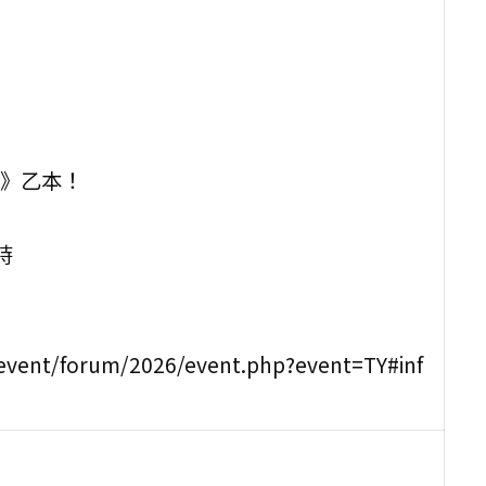
室》乙本！
時
vent/forum/2026/event.php?event=TY#inf