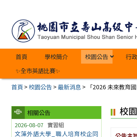
跳
至
主
要
內
首頁
學校簡介
校園公告
行
容
區
✨全市英語比賽✨
首頁
>
校園公告
>
最新消息
>
「2026 未來教
校
相關公告
2026-08-07
實習組
文藻外語大學_職人培育校企同
公告主