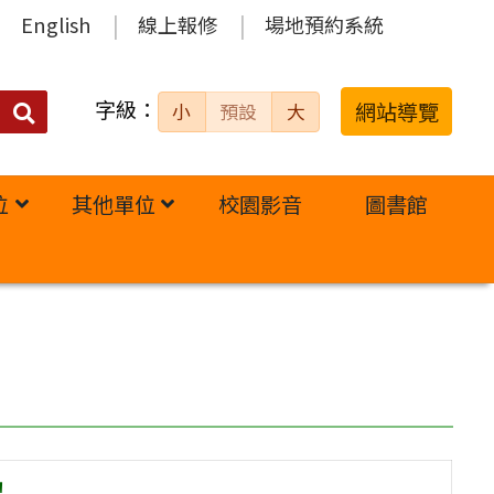
English
線上報修
場地預約系統
字級：
送出
網站導覽
小
預設
大
搜
尋：
位
其他單位
校園影音
圖書館
！