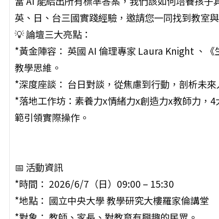
當 AI 能給出所有標準答案，我們該如何培養孩子
英、日、台三國實踐經驗，邀請您一同找到教室與
💡 論壇三大亮點：
*黃金陣容： 英國 AI 倫理專家 Laura Knight
教學思維。
*深度座談： 台日對談，從焦慮到行動，剖析未來
*落地工作坊：素養力x情緒力x創造力x教師力，4大
範引領實際操作。
📅 活動資訊
*時間： 2026/6/7（日）09:00 – 15:30
*地點： 國立中央大學 教學研究大樓羅家倫講堂
*對象： 教師、家長、對教育有興趣的民眾。