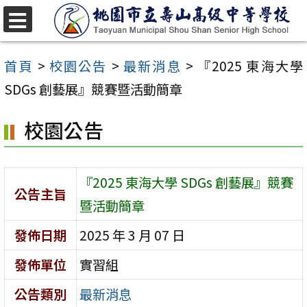
跳
至
選
單
主
首頁
>
校園公告
>
最新消息
>
『2025 東海大學
要
SDGs 創藝展』競賽暨活動簡章
內
校園公告
容
區
『2025 東海大學 SDGs 創藝展』競賽
公告主旨
暨活動簡章
發佈日期
2025 年 3 月 07 日
發佈單位
實習組
公告類別
最新消息