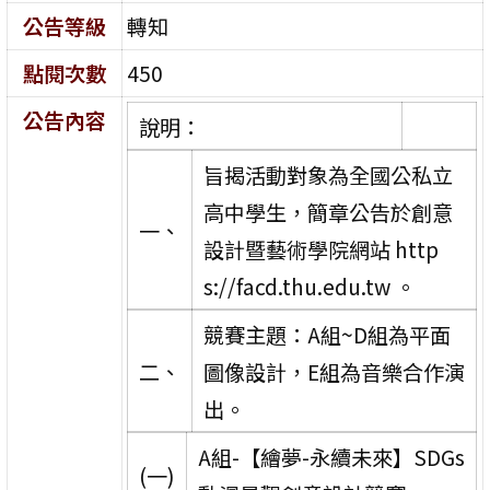
公告等級
轉知
點閱次數
450
公告內容
說明：
旨揭活動對象為全國公私立
高中學生，簡章公告於創意
一、
設計暨藝術學院網站 http
s://facd.thu.edu.tw 。
競賽主題：A組~D組為平面
二、
圖像設計，E組為音樂合作演
出。
A組-【繪夢-永續未來】SDGs
(一)