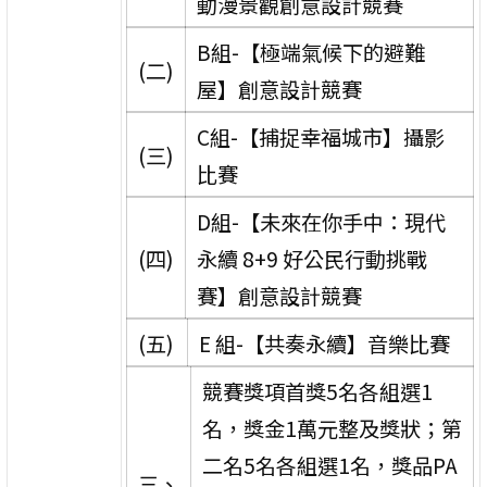
動漫景觀創意設計競賽
B組-【極端氣候下的避難
(二)
屋】創意設計競賽
C組-【捕捉幸福城市】攝影
(三)
比賽
D組-【未來在你手中：現代
(四)
永續 8+9 好公民行動挑戰
賽】創意設計競賽
(五)
E 組-【共奏永續】音樂比賽
競賽獎項首獎5名各組選1
名，獎金1萬元整及獎狀；第
二名5名各組選1名，獎品PA
三、