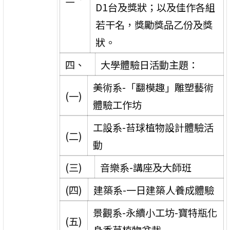
D1台及獎狀；以及佳作各組
若干名，獎勵獎品乙份及獎
狀。
四、
大學體驗日活動主題：
美術系-「翻模趣」雕塑藝術
(一)
體驗工作坊
工設系-苔球植物設計體驗活
(二)
動
(三)
音樂系-講座及大師班
(四)
建築系-一日建築人養成體驗
景觀系-永續小工坊-寶特瓶化
(五)
身香草植物盆栽