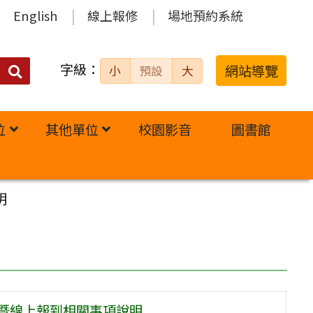
English
線上報修
場地預約系統
字級：
送出
網站導覽
小
預設
大
搜
尋：
位
其他單位
校園影音
圖書館
明
單暨線上報到相關事項說明