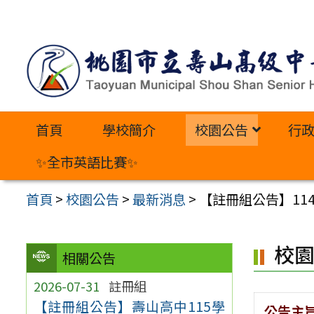
跳
至
主
要
內
首頁
學校簡介
校園公告
行
容
區
✨全市英語比賽✨
首頁
>
校園公告
>
最新消息
>
【註冊組公告】1
校
相關公告
2026-07-31
註冊組
【註冊組公告】壽山高中115學
公告主