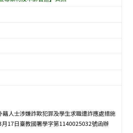
、外籍人士涉嫌詐欺犯罪及學生求職遭詐應處措施
17日臺教國署學字第1140025032號函辦