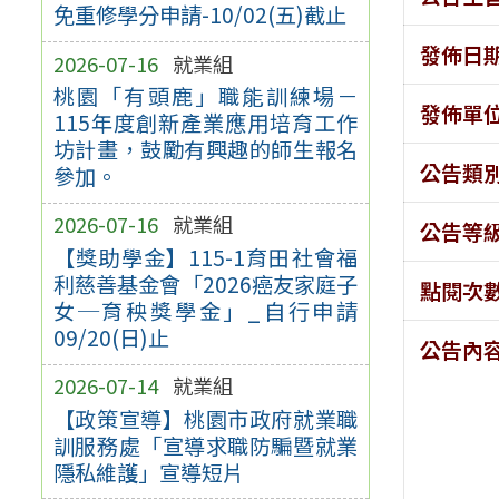
免重修學分申請-10/02(五)截止
發佈日
2026-07-16
就業組
桃園「有頭鹿」職能訓練場－
發佈單
115年度創新產業應用培育工作
坊計畫，鼓勵有興趣的師生報名
公告類
參加。
2026-07-16
就業組
公告等
【獎助學金】115-1育田社會福
利慈善基金會「2026癌友家庭子
點閱次
女─育秧獎學金」_自行申請
09/20(日)止
公告內
2026-07-14
就業組
【政策宣導】桃園市政府就業職
訓服務處「宣導求職防騙暨就業
隱私維護」宣導短片