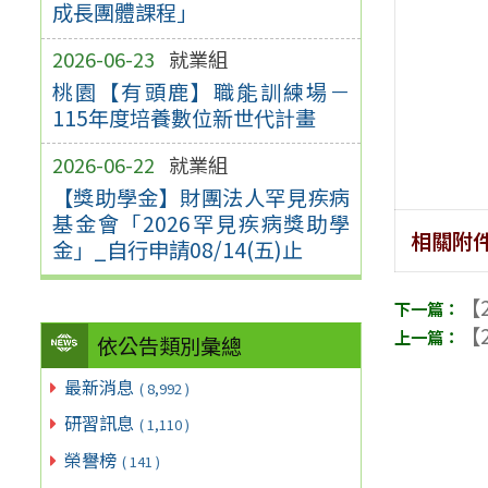
成長團體課程」
2026-06-23
就業組
桃園【有頭鹿】職能訓練場－
115年度培養數位新世代計畫
2026-06-22
就業組
【獎助學金】財團法人罕見疾病
基金會「2026罕見疾病獎助學
相關附
金」_自行申請08/14(五)止
【2
【2
依公告類別彙總
最新消息
( 8,992 )
研習訊息
( 1,110 )
榮譽榜
( 141 )