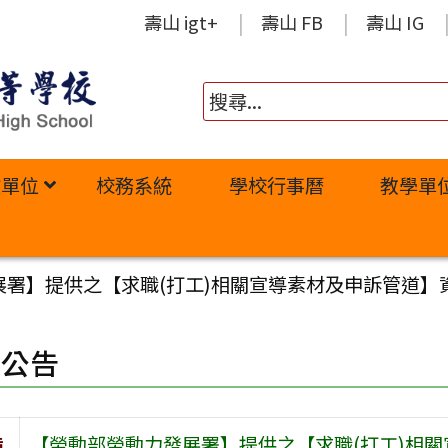
壽山 igt+
壽山 FB
壽山 IG
政單位
校務系統
學校行事曆
教學單
展署】提供之【求職(打工)相關宣導素材及申訴管道】
園公告
旨
【勞動部勞動力發展署】提供之【求職(打工)相