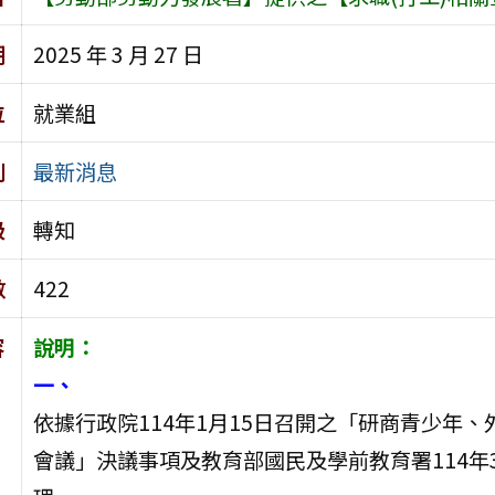
期
2025 年 3 月 27 日
位
就業組
別
最新消息
級
轉知
數
422
容
說明：
一、
依據行政院114年1月15日召開之「研商青少年
會議」決議事項及教育部國民及學前教育署114年3月