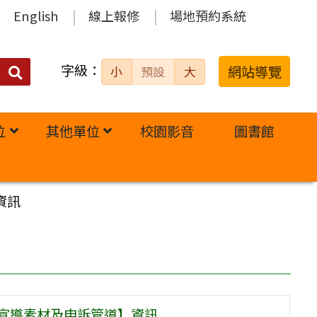
English
線上報修
場地預約系統
字級：
送出
網站導覽
小
預設
大
搜
尋：
位
其他單位
校園影音
圖書館
資訊
關宣導素材及申訴管道】資訊