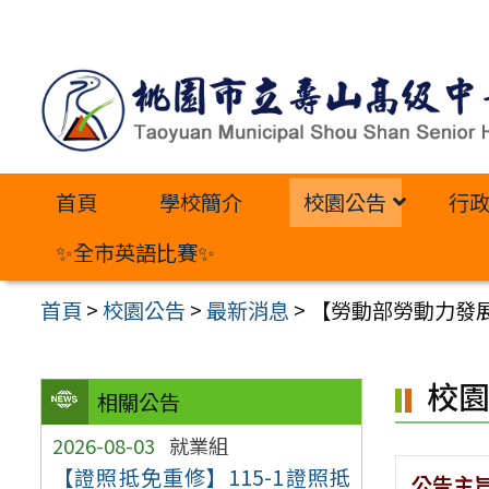
跳
至
主
要
內
首頁
學校簡介
校園公告
行
容
區
✨全市英語比賽✨
首頁
>
校園公告
>
最新消息
>
【勞動部勞動力發
校
相關公告
2026-08-03
就業組
【證照抵免重修】115-1證照抵
公告主