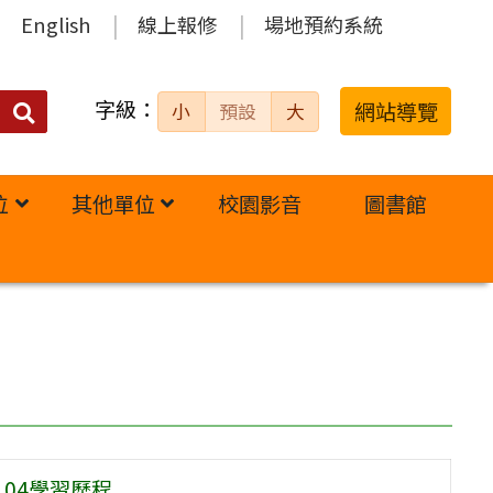
English
線上報修
場地預約系統
字級：
送出
網站導覽
小
預設
大
搜
尋：
位
其他單位
校園影音
圖書館
04學習歷程