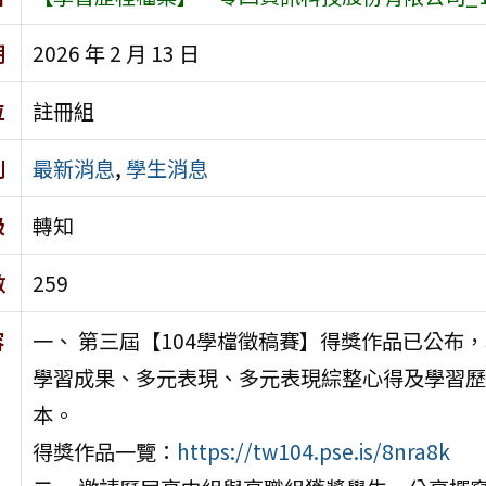
期
2026 年 2 月 13 日
位
註冊組
別
最新消息
,
學生消息
級
轉知
數
259
容
一、 第三屆【104學檔徵稿賽】得獎作品已公布
學習成果、多元表現、多元表現綜整心得及學習歷
本。
得獎作品一覽：
https://tw104.pse.is/8nra8k