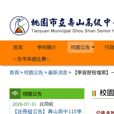
跳
至
主
要
內
首頁
學校簡介
校園公告
行
容
區
✨全市英語比賽✨
首頁
>
校園公告
>
最新消息
>
【學習歷程檔案】一
校
相關公告
2026-07-31
註冊組
【註冊組公告】壽山高中115學
公告主