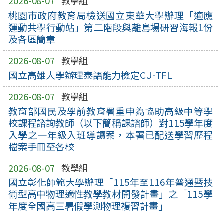
2026-08-07
教學組
桃園市政府教育局檢送國立東華大學辦理「適應
運動共學行動站」第二階段與離島場研習海報1份
及各區簡章
2026-08-07
教學組
國立高雄大學辦理泰語能力檢定CU-TFL
2026-08-07
教學組
教育部國民及學前教育署重申為協助高級中等學
校課程諮詢教師（以下簡稱課諮師）對115學年度
入學之一年級入班導讀案，本署已配送學習歷程
檔案手冊至各校
2026-08-07
教學組
國立彰化師範大學辦理「115年至116年普通暨技
術型高中物理適性教學教材開發計畫」之「115學
年度全國高三暑假學測物理複習計畫」