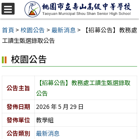
跳
至
選
單
主
首頁
>
校園公告
>
最新消息
>
【招募公告】教務處
要
工讀生甄選錄取公告
內
校園公告
容
區
【招募公告】教務處工讀生甄選錄取
公告主旨
公告
發佈日期
2026 年 5 月 29 日
發佈單位
教學組
公告類別
最新消息