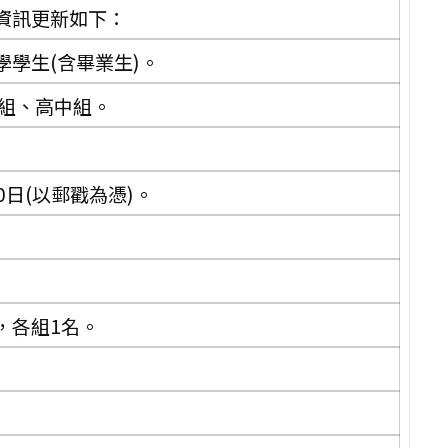
資訊更新如下：
學生(含畢業生)。
中組、高中組。
0日(以郵戳為憑)。
。
元，各組1名。