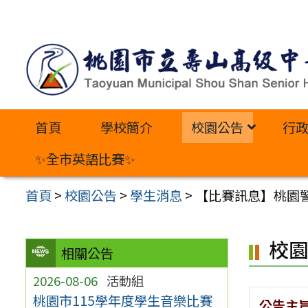
跳
至
主
要
內
首頁
學校簡介
校園公告
行
容
區
✨全市英語比賽✨
首頁
>
校園公告
>
學生消息
>
【比賽訊息】桃園
校
相關公告
2026-08-06
活動組
桃園市115學年度學生音樂比賽
公告主