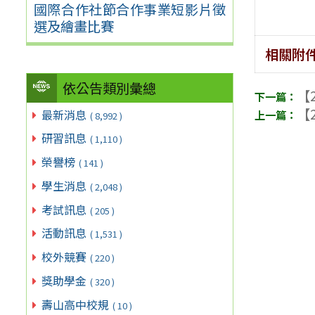
國際合作社節合作事業短影片徵
選及繪畫比賽
相關附
依公告類別彙總
【2
【2
最新消息
( 8,992 )
研習訊息
( 1,110 )
榮譽榜
( 141 )
學生消息
( 2,048 )
考試訊息
( 205 )
活動訊息
( 1,531 )
校外競賽
( 220 )
獎助學金
( 320 )
壽山高中校規
( 10 )