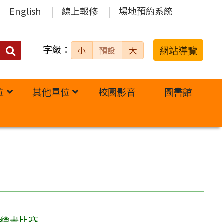
English
線上報修
場地預約系統
字級：
送出
網站導覽
小
預設
大
搜
尋：
位
其他單位
校園影音
圖書館
繪畫比賽