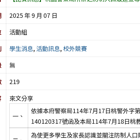
期
2025 年 9 月 07 日
位
活動組
別
學生消息
,
活動訊息
,
校外競賽
級
無
數
219
容
來文分享
依據本府警察局114年7月17日桃警外字第1
一、
140120317號函及本局114年7月18日桃
為使更多學生及家長認識並關注防制人口