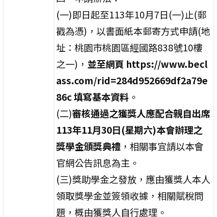
(一)即日起至113年10月7日(一)止(郵
戳為憑)，以書面紙本郵寄方式申請(地
址：桃園市桃園區經國路838號10樓
之一)，
並至網頁 https://www.becl
ass.com/rid=284d952669df2a79e
86c 填寫基本資料
。
(二)
審核通過之獲獎人應配合親自出席
113年11月30日(星期六)本會辦理之
獎學金頒獎典禮
，相關事宜請以本會
官網公告訊息為主。
(三)獎助學金之發放，應由獲獎人本人
領取獎學金並簽領收據，相關賦稅問
題，概由獲獎人自行處理。