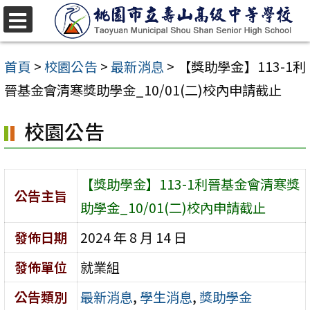
跳
至
選
單
主
首頁
>
校園公告
>
最新消息
>
【獎助學金】113-1利
要
晉基金會清寒獎助學金_10/01(二)校內申請截止
內
校園公告
容
區
【獎助學金】113-1利晉基金會清寒獎
公告主旨
助學金_10/01(二)校內申請截止
發佈日期
2024 年 8 月 14 日
發佈單位
就業組
公告類別
最新消息
,
學生消息
,
獎助學金