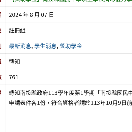
期
2024 年 8 月 07 日
位
註冊組
別
最新消息
,
學生消息
,
獎助學金
級
轉知
數
761
容
轉知南投縣政府113學年度第1學期「南投縣國
申請表件各1份，符合資格者請於113年10月9日