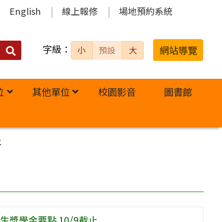
English
線上報修
場地預約系統
字級：
送出
網站導覽
小
預設
大
搜
尋：
位
其他單位
校園影音
圖書館
止
獎學金要點 10/9截止