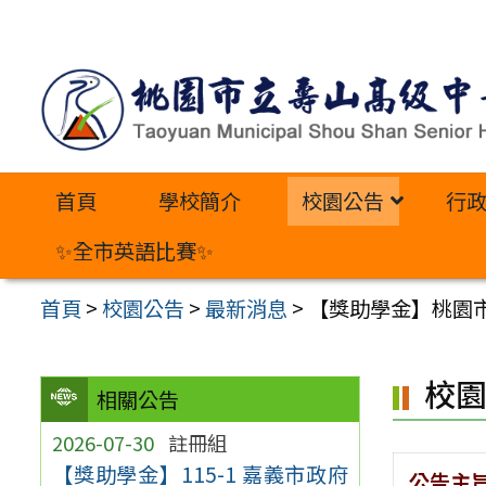
跳
至
主
要
內
首頁
學校簡介
校園公告
行
容
區
✨全市英語比賽✨
首頁
>
校園公告
>
最新消息
>
【獎助學金】桃園市
校
相關公告
2026-07-30
註冊組
【獎助學金】115-1 嘉義市政府
公告主