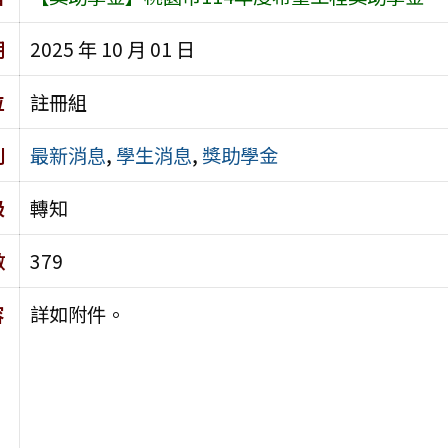
期
2025 年 10 月 01 日
位
註冊組
別
最新消息
,
學生消息
,
獎助學金
級
轉知
數
379
容
詳如附件。