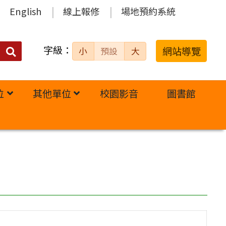
English
線上報修
場地預約系統
字級：
送出
網站導覽
小
預設
大
搜
尋：
位
其他單位
校園影音
圖書館