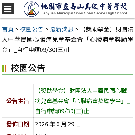
跳
至
選
單
主
首頁
>
校園公告
>
最新消息
>
【獎助學金】財團法
要
人中華民國心臟病兒童基金會「心臟病童獎勵學
內
金」_自行申請09/30(三)止
容
校園公告
區
【獎助學金】財團法人中華民國心臟
公告主旨
病兒童基金會「心臟病童獎勵學金」_
自行申請09/30(三)止
發佈日期
2026 年 6 月 29 日