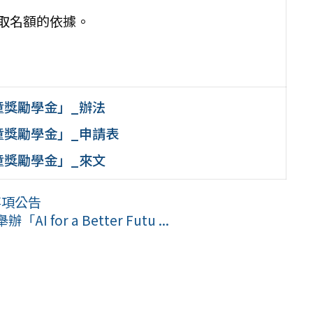
取名額的依據。
童獎勵學金」_辦法
童獎勵學金」_申請表
童獎勵學金」_來文
事項公告
for a Better Futu ...