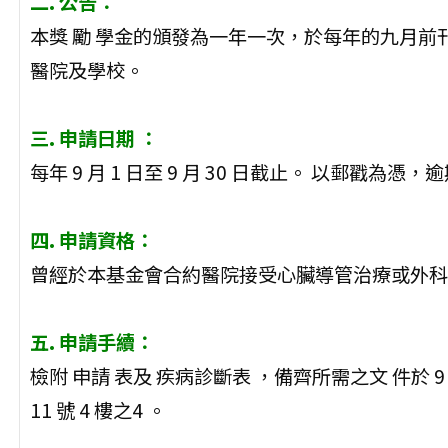
二. 公告：
本獎 勵 學金的頒發為一年一次，於每年的九月
醫院及學校。
三. 申請日期 ：
每年 9 月 1 日至 9 月 30 日截止。 以郵戳為憑
四. 申請資格：
曾經於本基金會合約醫院接受心臟導管治療或外科
五. 申請手續：
檢附 申請 表及 疾病診斷表 ，備齊所需之文 件於
11 號 4 樓之4 。