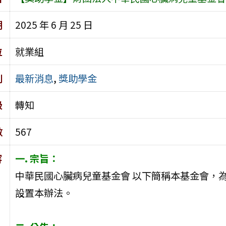
期
2025 年 6 月 25 日
位
就業組
別
最新消息
,
獎助學金
級
轉知
數
567
容
一. 宗旨：
中華民國心臟病兒童基金會 以下簡稱本基金會，
設置本辦法。