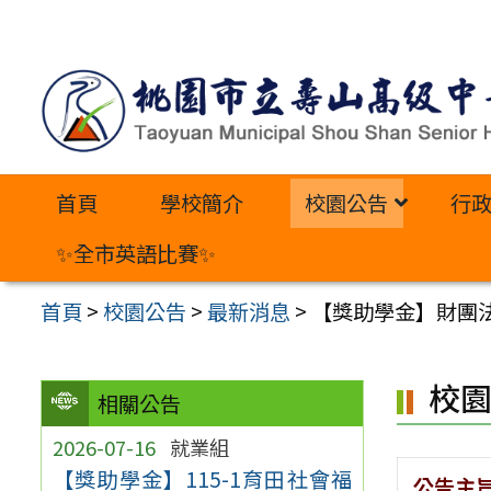
跳
至
主
要
內
首頁
學校簡介
校園公告
行
容
區
✨全市英語比賽✨
首頁
>
校園公告
>
最新消息
>
【獎助學金】財團法
校
相關公告
2026-07-16
就業組
【獎助學金】115-1育田社會福
公告主