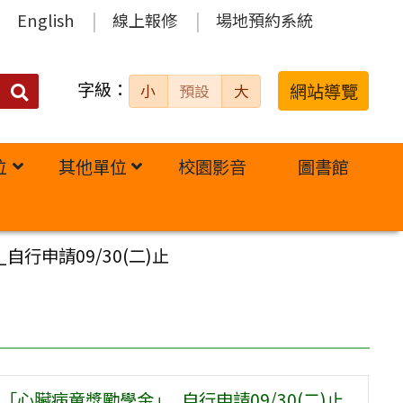
English
線上報修
場地預約系統
字級：
送出
網站導覽
小
預設
大
搜
尋：
位
其他單位
校園影音
圖書館
申請09/30(二)止
臟病童獎勵學金」_自行申請09/30(二)止