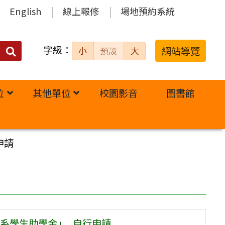
English
線上報修
場地預約系統
字級：
送出
網站導覽
小
預設
大
搜
尋：
位
其他單位
校園影音
圖書館
申請
系學生助學金」_自行申請