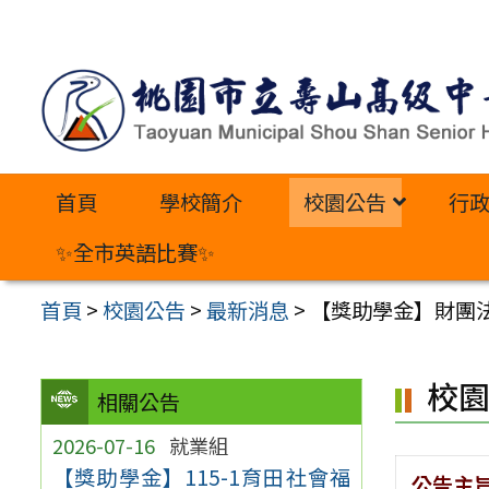
跳
至
主
要
內
首頁
學校簡介
校園公告
行
容
區
✨全市英語比賽✨
首頁
>
校園公告
>
最新消息
>
【獎助學金】財團
校
相關公告
2026-07-16
就業組
【獎助學金】115-1育田社會福
公告主