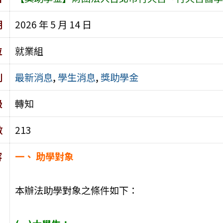
期
2026 年 5 月 14 日
位
就業組
別
最新消息
,
學生消息
,
獎助學金
級
轉知
數
213
容
一、 助學對象
本辦法助學對象之條件如下：