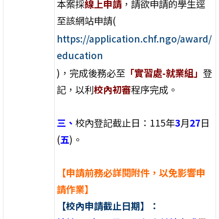
本案採
線上申請
，請欲申請的學生逕
至該網站申請(
https://application.chf.ngo/award/
education
)，完成後務必至
「實習處-就業組」
登
記，以利
校內初審
程序完成。
三、
校內登記截止日：115年
3
月
27
日
(
五
)。
【申請前務必詳閱附件，以免影響申
請作業】
【校內申請截止日期】：