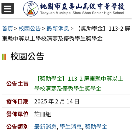
跳
至
選
單
主
首頁
>
校園公告
>
最新消息
>
【獎助學金】113-2 屏
要
東縣中等以上學校清寒及優秀學生獎學金
內
校園公告
容
區
【獎助學金】113-2 屏東縣中等以上
公告主旨
學校清寒及優秀學生獎學金
發佈日期
2025 年 2 月 14 日
發佈單位
註冊組
公告類別
最新消息
,
學生消息
,
獎助學金