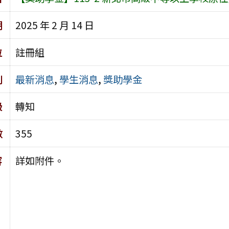
期
2025 年 2 月 14 日
位
註冊組
別
最新消息
,
學生消息
,
獎助學金
級
轉知
數
355
容
詳如附件。