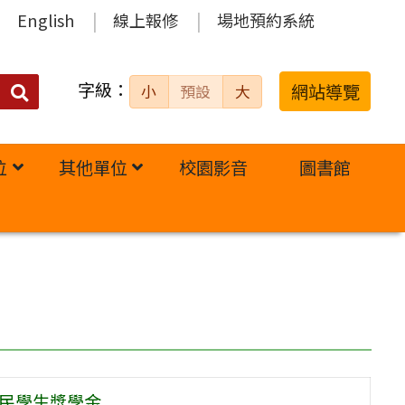
English
線上報修
場地預約系統
字級：
送出
網站導覽
小
預設
大
搜
尋：
位
其他單位
校園影音
圖書館
住民學生獎學金