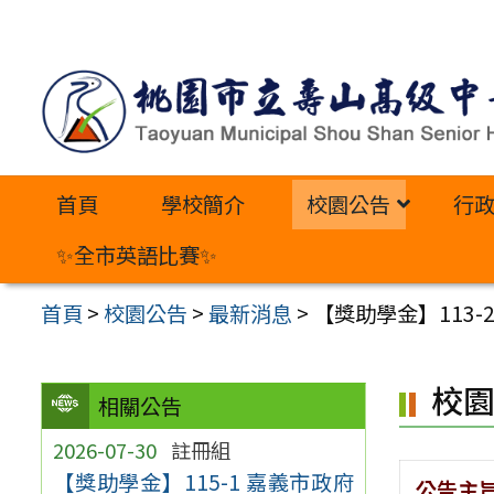
跳
至
主
要
內
首頁
學校簡介
校園公告
行
容
區
✨全市英語比賽✨
首頁
>
校園公告
>
最新消息
>
【獎助學金】113
校
相關公告
2026-07-30
註冊組
【獎助學金】115-1 嘉義市政府
公告主