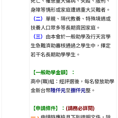
死亡、罹患重大傷病、失蹤、服刑、
身障等情形或家庭遭遇重大災難者。
（二）
單親、隔代教養、特殊境遇或
扶養人口眾多等長期貧困家庭。
（三）
由本會於一般助學及行天宮學
生急難濟助審核通過之學生中，擇定
若干名長期助學學生。
【一般助學金額】：
高中(職)組：經評選後，每名發放助學
金新台幣
陸仟元
至
捌仟元
整。
【申請條件】：
(請務必詳閱)
一、
申請時應檢具下列證明文件，除