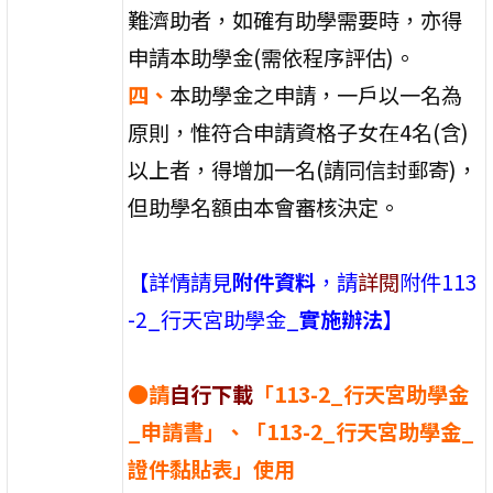
難濟助者，如確有助學需要時，亦得
申請本助學金(需依程序評估)。
四、
本助學金之申請，一戶以一名為
原則，惟符合申請資格子女在4名(含)
以上者，得增加一名(請同信封郵寄)，
但助學名額由本會審核決定。
【詳情請見
附件資料
，請
詳閱
附件113
-2_行天宮助學金_
實施辦法
】
●請
自行下載
「113-2_行天宮助學金
_申請書」、「113-2_行天宮助學金_
證件黏貼表」使用