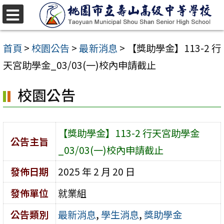
跳
至
選
單
主
首頁
>
校園公告
>
最新消息
>
【獎助學金】113-2 行
要
天宮助學金_03/03(一)校內申請截止
內
校園公告
容
區
【獎助學金】113-2 行天宮助學金
公告主旨
_03/03(一)校內申請截止
發佈日期
2025 年 2 月 20 日
發佈單位
就業組
公告類別
最新消息
,
學生消息
,
獎助學金