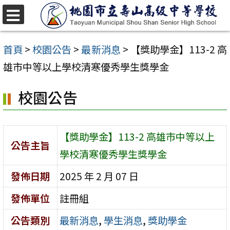
跳
至
選
單
主
首頁
>
校園公告
>
最新消息
>
【獎助學金】113-2 高
要
雄市中等以上學校清寒優秀學生獎學金
內
校園公告
容
區
【獎助學金】113-2 高雄市中等以上
公告主旨
學校清寒優秀學生獎學金
發佈日期
2025 年 2 月 07 日
發佈單位
註冊組
公告類別
最新消息
,
學生消息
,
獎助學金