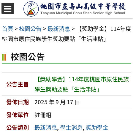
跳
至
選
單
主
首頁
>
校園公告
>
最新消息
>
【獎助學金】114年度
要
桃園市原住民族學生獎助要點「生活津貼」
內
校園公告
容
區
【獎助學金】114年度桃園市原住民族
公告主旨
學生獎助要點「生活津貼」
發佈日期
2025 年 9 月 17 日
發佈單位
註冊組
公告類別
最新消息
,
學生消息
,
獎助學金