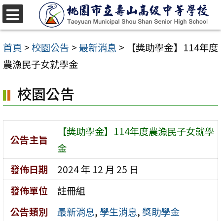
跳
至
選
單
主
首頁
>
校園公告
>
最新消息
>
【獎助學金】114年度
要
農漁民子女就學金
內
校園公告
容
區
【獎助學金】114年度農漁民子女就學
公告主旨
金
發佈日期
2024 年 12 月 25 日
發佈單位
註冊組
公告類別
最新消息
,
學生消息
,
獎助學金