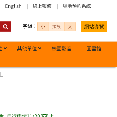
English
線上報修
場地預約系統
字級：
送出
網站導覽
小
預設
大
搜
尋：
位
其他單位
校園影音
圖書館
止
自行申請11/20(四)止