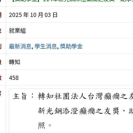
期
2025 年 10 月 03 日
位
就業組
別
最新消息
,
學生消息
,
獎助學金
級
轉知
數
458
容