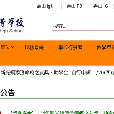
壽山 igt+
壽山 FB
壽山 IG
政單位
校務系統
學校行事曆
教學單
年新光鋼添澄癲癇之友獎、助學金_自行申請11/20(四)
園公告
旨
【獎助學金】114年新光鋼添澄癲癇之友獎、助學金_