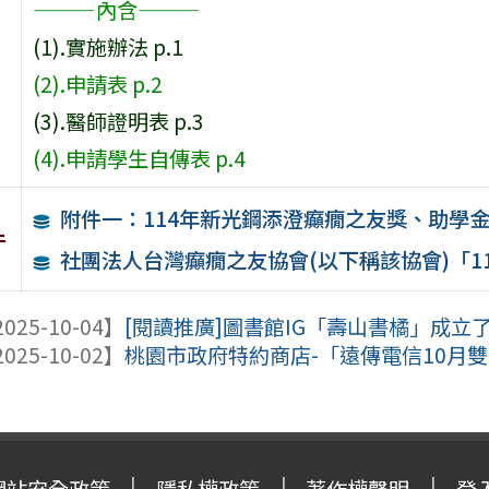
———內含———
(1).實施辦法 p.1
(2).申請表 p.2
(3).醫師證明表 p.3
(4).申請學生自傳表 p.4
附件一：114年新光鋼添澄癲癇之友獎、助學
件
社團法人台灣癲癇之友協會(以下稱該協會)「1
025-10-04】
[閱讀推廣]圖書館IG「壽山書橘」成立了
025-10-02】
桃園市政府特約商店-「遠傳電信10月雙十慶i
網站安全政策
隱私權政策
著作權聲明
登