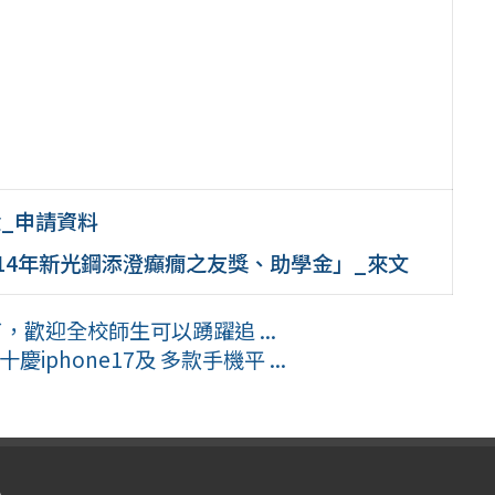
金_申請資料
14年新光鋼添澄癲癇之友獎、助學金」_來文
，歡迎全校師生可以踴躍追 ...
phone17及 多款手機平 ...
入