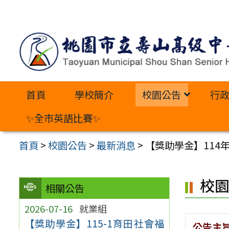
跳
至
主
要
內
首頁
學校簡介
校園公告
行
容
區
✨全市英語比賽✨
首頁
>
校園公告
>
最新消息
>
【獎助學金】114
校
相關公告
2026-07-16
就業組
【獎助學金】115-1育田社會福
公告主