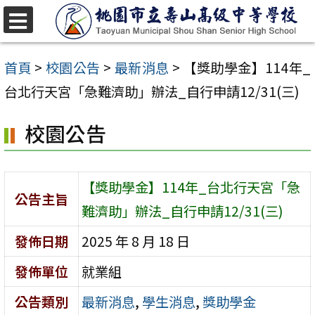
跳
至
選
單
主
首頁
>
校園公告
>
最新消息
>
【獎助學金】114年_
要
台北行天宮「急難濟助」辦法_自行申請12/31(三)
內
校園公告
容
區
【獎助學金】114年_台北行天宮「急
公告主旨
難濟助」辦法_自行申請12/31(三)
發佈日期
2025 年 8 月 18 日
發佈單位
就業組
公告類別
最新消息
,
學生消息
,
獎助學金