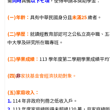
需
同時
具備
以下七項
，使得申請本獎助學金：
(ㄧ)年齡：
具有中華民國身分且
未滿25
歲者。
(二)學歷：
就讀經教育部認可之公私立高中職、五
中大學及研究所在職專班。
(三)學業成績：
113 學年度第二學期學業成績平均7
(四)
非
家扶基金會經濟扶助對象。
(五)家庭收入：
1.
114 年非政府列冊之低收入戶。
2.
113 年度家庭總所得未超過120 萬，且家庭