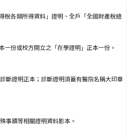
所得稅各類所得資料」證明、全戶「全國財產稅總
影本㇐份或校方開立之「在學證明」正本㇐份。
診斷證明正本；診斷證明須蓋有醫院名稱大印章
殊事蹟等相關證明資料影本。