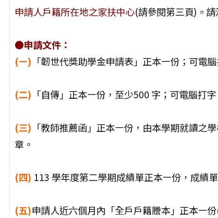
申請人戶籍所在地之家扶中心
(請參閱第三頁)。
●申請文件：
(ㄧ)
「韌世代獎助學金申請表」正本㇐份；可電腦
(二)
「自傳」正本㇐份，至少500 字；可電腦打
(三)
「教師推薦函」正本㇐份，由本學期就讀之學
章。
(四)
113 學年度第二學期成績單正本㇐份，成績
(五)
申請人近六個月內「全戶戶籍謄本」正本㇐份(