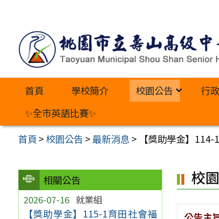
跳
至
主
要
內
首頁
學校簡介
校園公告
行
容
區
✨全市英語比賽✨
首頁
>
校園公告
>
最新消息
>
【獎助學金】114
校
相關公告
2026-07-16
就業組
【獎助學金】115-1育田社會福
公告主