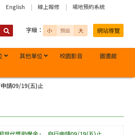
English
線上報修
場地預約系統
字級：
送出
網站導覽
小
預設
大
搜
尋：
位
其他單位
校園影音
圖書館
09/19(五)止
世代獎助學金」_自行申請09/19(五)止