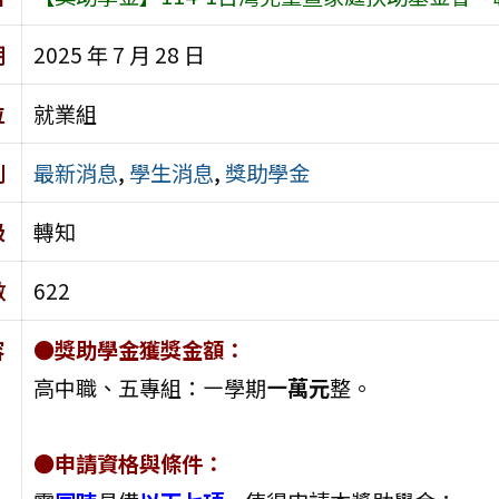
期
2025 年 7 月 28 日
位
就業組
別
最新消息
,
學生消息
,
獎助學金
級
轉知
數
622
容
●獎助學金獲獎金額：
高中職、五專組：㇐學期
㇐萬元
整。
●申請資格與條件：