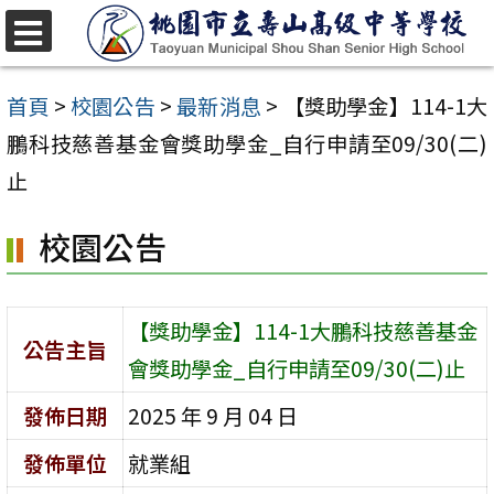
跳
至
選
單
主
首頁
>
校園公告
>
最新消息
>
【獎助學金】114-1大
要
鵬科技慈善基金會獎助學金_自行申請至09/30(二)
內
止
容
校園公告
區
【獎助學金】114-1大鵬科技慈善基金
公告主旨
會獎助學金_自行申請至09/30(二)止
發佈日期
2025 年 9 月 04 日
發佈單位
就業組