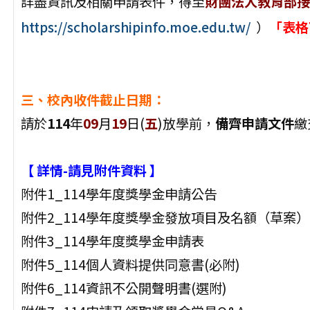
詳盡資訊及相關申請表件，得至
財團法人教育部接
https://scholarshipinfo.moe.edu.tw/
）
「表格
三、校內收件截止日期：
請於
114
年
09
月
19
日(
五
)放學前，
備齊申請文件
繳
【 詳情-請見附件資料 】
附件1_114學年度獎學金申請公告
附件2_114學年度獎學金發放項目及名額（草案）
附件3_114學年度獎學金申請表
附件5_114個人資料提供同意書(必附)
附件6_114資訊不公開聲明書(選附)