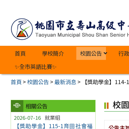
跳
至
主
要
內
首頁
學校簡介
校園公告
行
容
區
✨全市英語比賽✨
首頁
>
校園公告
>
最新消息
>
【獎助學金】114
校
相關公告
2026-07-16
就業組
【獎助學金】115-1育田社會福
公告主