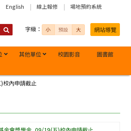
English
線上報修
場地預約系統
字級：
送出
網站導覽
小
預設
大
搜
尋：
位
其他單位
校園影音
圖書館
五)校內申請截止
金會獎學金_09/19(五)校內申請截止