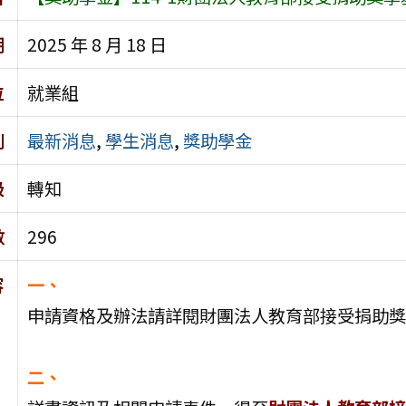
期
2025 年 8 月 18 日
位
就業組
別
最新消息
,
學生消息
,
獎助學金
級
轉知
數
296
容
一、
申請資格及辦法請詳閱財團法人教育部接受捐助獎
二、