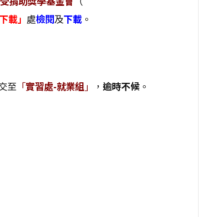
受捐助獎學基金會
（
下載」
處
檢閱
及
下載
。
交至
「
實習處-就業組
」
，
逾時不候
。