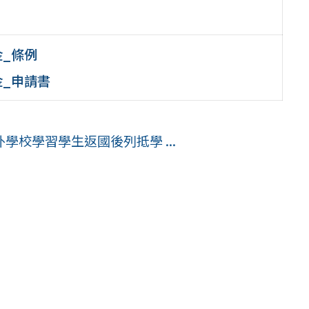
金_條例
金_申請書
整
校學習學生返國後列抵學 ...