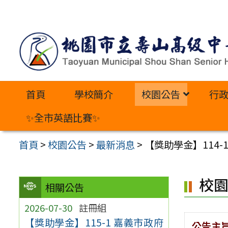
跳
至
主
要
內
首頁
學校簡介
校園公告
行
容
區
✨全市英語比賽✨
首頁
>
校園公告
>
最新消息
>
【獎助學金】114
校
相關公告
2026-07-30
註冊組
【獎助學金】115-1 嘉義市政府
公告主