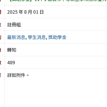
期
2025 年 8 月 01 日
位
註冊組
別
最新消息
,
學生消息
,
獎助學金
級
轉知
數
489
容
詳如附件。