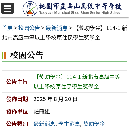
跳
至
選
單
主
首頁
>
校園公告
>
最新消息
>
【獎助學金】114-1 新
要
北市高級中等以上學校原住民學生獎學金
內
校園公告
容
區
【獎助學金】114-1 新北市高級中等
公告主旨
以上學校原住民學生獎學金
發佈日期
2025 年 8 月 20 日
發佈單位
註冊組
公告類別
最新消息
,
學生消息
,
獎助學金