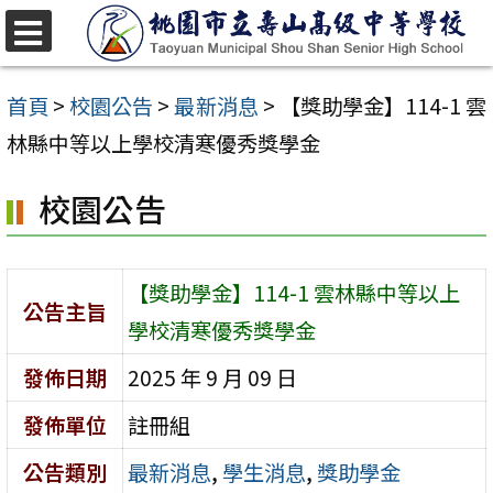
跳
至
選
單
主
首頁
>
校園公告
>
最新消息
>
【獎助學金】114-1 雲
要
林縣中等以上學校清寒優秀獎學金
內
校園公告
容
區
【獎助學金】114-1 雲林縣中等以上
公告主旨
學校清寒優秀獎學金
發佈日期
2025 年 9 月 09 日
發佈單位
註冊組
公告類別
最新消息
,
學生消息
,
獎助學金