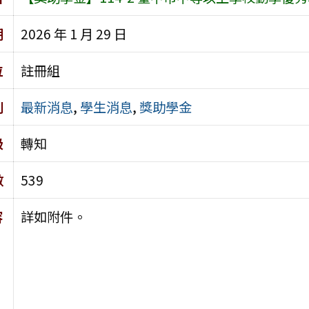
期
2026 年 1 月 29 日
位
註冊組
別
最新消息
,
學生消息
,
獎助學金
級
轉知
數
539
容
詳如附件。