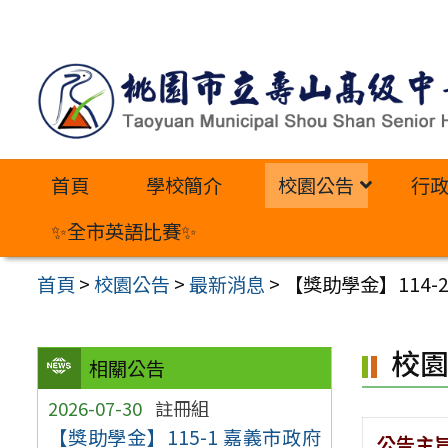
跳
至
主
要
內
首頁
學校簡介
校園公告
行
容
區
✨全市英語比賽✨
首頁
>
校園公告
>
最新消息
>
【獎助學金】114
校
相關公告
2026-07-30
註冊組
【獎助學金】115-1 嘉義市政府
公告主