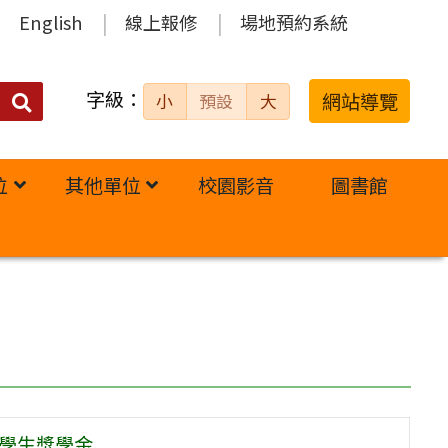
English
線上報修
場地預約系統
字級：
送出
網站導覽
小
預設
大
搜
尋：
位
其他單位
校園影音
圖書館
秀學生獎學金