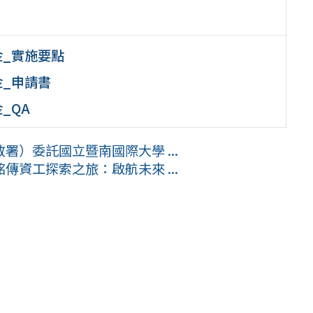
金_實施要點
金_申請書
_QA
）委託國立暨南國際大學 ...
資工探索之旅：啟航未來 ...